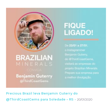
Precious Brazil leva Benjamin Guterry do
@ThirdCoastGems para Soledade – RS -
20/01/2020