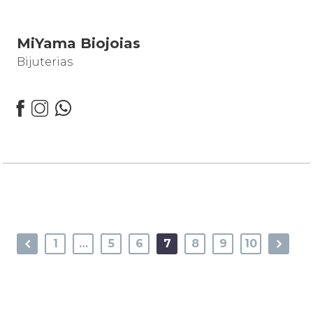
MiYama Biojoias
Bijuterias
1
…
5
6
7
8
9
10