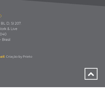
O
BL D, Sl 207.
ork & Live
-040
- Brasil
zil
. Criação by
Prieto