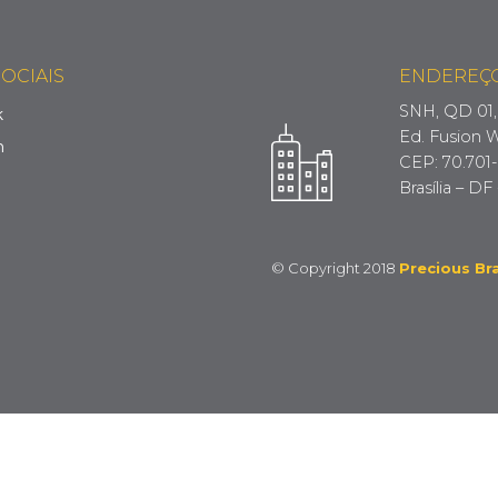
OCIAIS
ENDEREÇ
SNH, QD 01, 
k
Ed. Fusion W
m
CEP: 70.701
Brasília – DF 
© Copyright 2018
Precious Bra