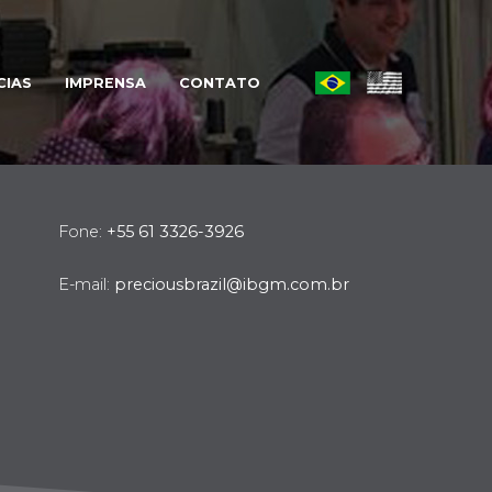
CIAS
IMPRENSA
CONTATO
Fone:
+55 61 3326-3926
E-mail:
preciousbrazil@ibgm.com.br