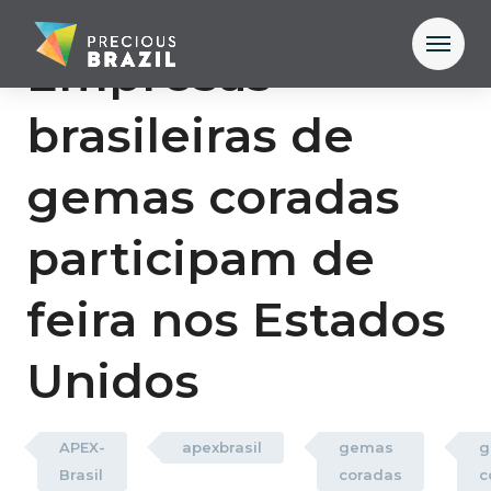
Empresas
brasileiras de
gemas coradas
participam de
feira nos Estados
Unidos
APEX-
apexbrasil
gemas
g
Brasil
coradas
c