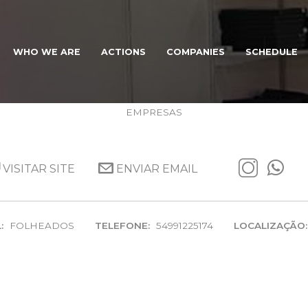
WHO WE ARE
ACTIONS
COMPANIES
SCHEDULE
AYLA ACESSÓRIOS
EMPRESAS
VISITAR SITE
ENVIAR EMAIL
:
FOLHEADOS
TELEFONE:
54991225174
LOCALIZAÇÃO: