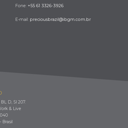
Fone:
+55 61 3326-3926
E-mail:
preciousbrazil@ibgm.com.br
O
BL D, Sl 207.
ork & Live
-040
- Brasil