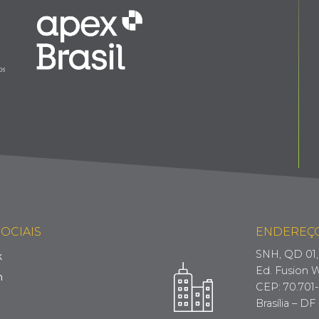
OCIAIS
ENDEREÇ
SNH, QD 01, 
k
Ed. Fusion W
m
CEP: 70.701
Brasília – DF 