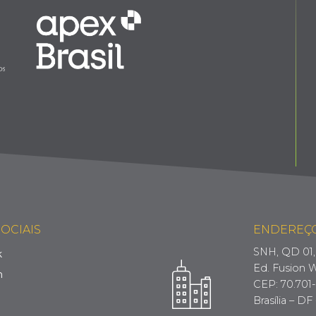
OCIAIS
ENDEREÇ
SNH, QD 01, 
k
Ed. Fusion W
m
CEP: 70.701
Brasília – DF 