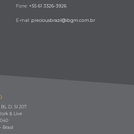
Fone:
+55 61 3326-3926
E-mail:
preciousbrazil@ibgm.com.br
O
BL D, Sl 207.
ork & Live
-040
- Brasil