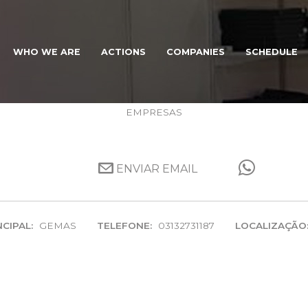
WHO WE ARE
ACTIONS
COMPANIES
SCHEDULE
P.B GEMS
EMPRESAS
ENVIAR EMAIL
CIPAL:
GEMAS
TELEFONE:
03132731187
LOCALIZAÇÃO