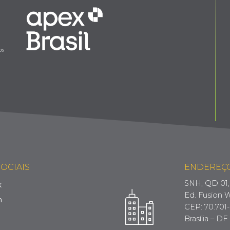
OCIAIS
ENDEREÇ
SNH, QD 01, 
k
Ed. Fusion W
m
CEP: 70.701
Brasília – DF 