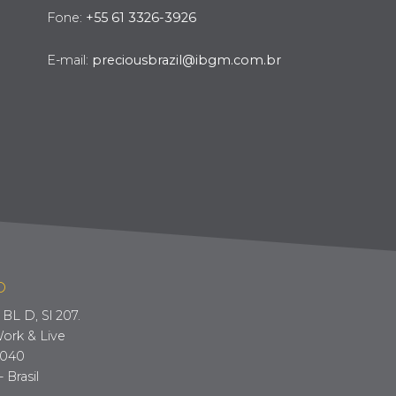
Fone:
+55 61 3326-3926
E-mail:
preciousbrazil@ibgm.com.br
O
BL D, Sl 207.
ork & Live
-040
- Brasil