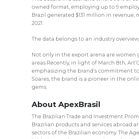
owned format, employing up to 9 employee
Brazil generated $131 million in revenue,
2021.
The data belongs to an industry overview
Not only in the export arena are women 
areas.Recently, in light of March 8th, Ar
emphasizing the brand’s commitment to 
Soares, the brand is a pioneer in the onli
gems.
About ApexBrasil
The Brazilian Trade and Investment Prom
Brazilian products and services abroad an
sectors of the Brazilian economy. The Age