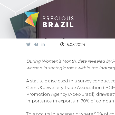
Precious Brazil survey
of export positions
15.03.2024
During Women’s Month, data revealed by Pr
women in strategic roles within the industry
A statistic disclosed in a survey conducted 
Gems & Jewellery Trade Association (IBGM
Promotion Agency (Apex-Brazil), draws at
importance in exports in 70% of compani
This occurs in a scenario where 90% of com