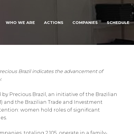
WHO WE ARE
ACTIONS
COMPANIES
SCHEDULE
 reveals that women occupy 7
ecious Brazil indicates the advancement of
.
by Precious Brazil, an initiative of the Brazilian
) and the Brazilian Trade and Investment
tention: women hold roles of significant
es.
panies, totaling 2,105, operate in a family-