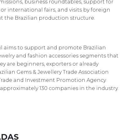
e missions, business roundtables, support for
r international fairs, and visits by foreign
 the Brazilian production structure.
zil aims to support and promote Brazilian
ewelry and fashion accessories segments that
ey are beginners, exporters or already
azilian Gems & Jewellery Trade Association
n Trade and Investment Promotion Agency
es approximately 130 companies in the industry.
ADAS