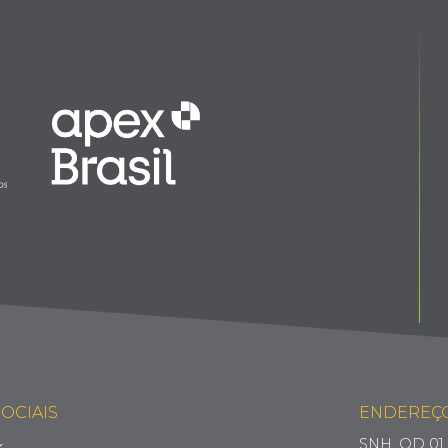
OCIAIS
ENDEREÇ
SNH, QD 01, 
k