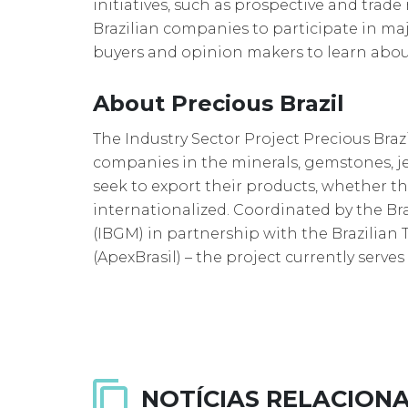
initiatives, such as prospective and trad
Brazilian companies to participate in majo
buyers and opinion makers to learn about
About Precious Brazil
The Industry Sector Project Precious Bra
companies in the minerals, gemstones, j
seek to export their products, whether th
internationalized. Coordinated by the Br
(IBGM) in partnership with the Brazilia
(ApexBrasil) – the project currently serv
NOTÍCIAS RELACION