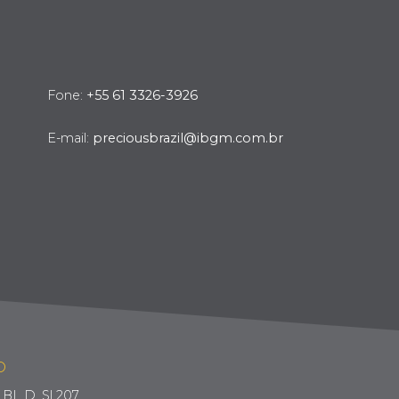
Fone:
+55 61 3326-3926
E-mail:
preciousbrazil@ibgm.com.br
O
BL D, Sl 207.