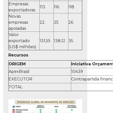
Empresas
113
116
118
exportadoras
Novas
empresas
22
25
26
apoiadas
Valor
exportado
131,55
138,12
35
(US$ milhões)
Recursos
ORIGEM
Iniciativa Orçamen
ApexBrasil
10439
EXECUTOR
Contrapartida financ
TOTAL