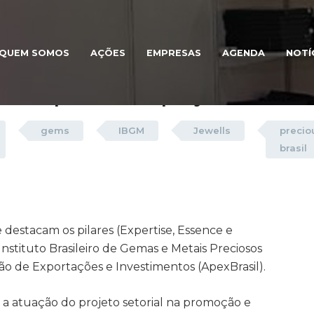
QUEM SOMOS
AÇÕES
EMPRESAS
AGENDA
NOTÍ
cellence: filmes institucionais
m os pilares do projeto setoria
gems
IBGM
Jewells
precio
brasil
 destacam os pilares (Expertise, Essence e
Instituto Brasileiro de Gemas e Metais Preciosos
ção de Exportações e Investimentos
(ApexBrasil).
a a atuação do projeto setorial na promoção e