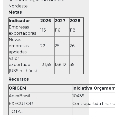
Nordeste.
Metas
Indicador
2026
2027
2028
Empresas
113
116
118
exportadoras
Novas
empresas
22
25
26
apoiadas
Valor
exportado
131,55
138,12
35
(US$ milhões)
Recursos
ORIGEM
Iniciativa Orçamen
ApexBrasil
10439
EXECUTOR
Contrapartida financ
TOTAL