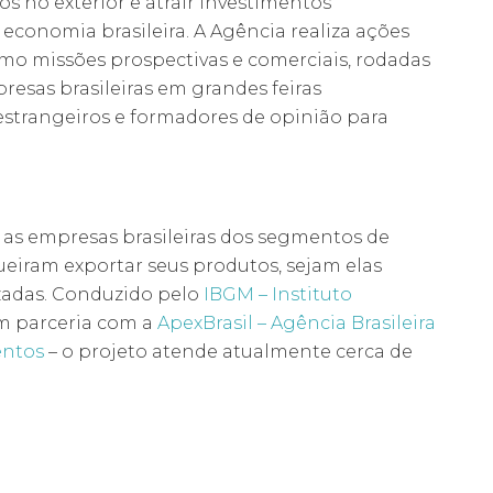
os no exterior e atrair investimentos
 economia brasileira. A Agência realiza ações
omo missões prospectivas e comerciais, rodadas
resas brasileiras em grandes feiras
 estrangeiros e formadores de opinião para
r as empresas brasileiras dos segmentos de
 queiram exportar seus produtos, sejam elas
izadas. Conduzido pelo
IBGM – Instituto
m parceria com a
ApexBrasil – Agência Brasileira
entos
– o projeto atende atualmente cerca de