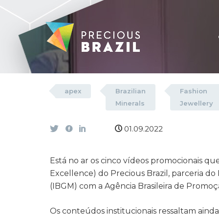
Expertise, Essence e Ex
Precious Brazil destaca
apex
Brazilian
Fashion
Minerals
Jewellery
01.09.2022
Está no ar os cinco vídeos promocionais que
Excellence) do Precious Brazil, parceria do
(IBGM) com a
Agência Brasileira de Promo
Os conteúdos institucionais ressaltam aind