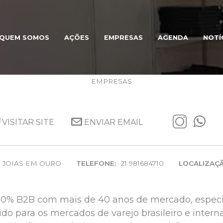
QUEM SOMOS
AÇÕES
EMPRESAS
AGENDA
NOTÍ
ART’G
EMPRESAS
VISITAR SITE
ENVIAR EMAIL
JOIAS EM OURO
TELEFONE:
21 981684710
LOCALIZAÇÃ
100% B2B com mais de 40 anos de mercado, espec
bido para os mercados de varejo brasileiro e inter